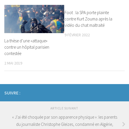
Foot : la SPA porte plainte
contre Kurt Zouma après la
vidéo du chat maltraité
9 FÉVRIER 2022
La thèse d’une «attaque»
contre un hôpital parisien
contestée
2 MAI 2019
SUIVRE :
ARTICLE SUIVANT
« J’ai été choquée par son apparence physique »: les parents
du journaliste Christophe Gleizes, condamné en Algérie,