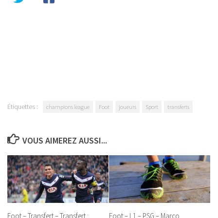
Étiquettes :
champions league
Foot
joueurs
Sport
transferts
VOUS AIMEREZ AUSSI...
Foot – Transfert – Transfert :
Foot – L1 – PSG – Marco