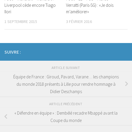
Liverpool cède encore Tiago
Verratti (Paris-SG) : «Je dois
Ilori
m’améliorer»
1 SEPTEMBRE 2015
3 FÉVRIER 2016
SUIVRE :
ARTICLE SUIVANT
Équipe de France : Giroud, Pavard, Varane… les champions
du monde 2018 présents à Lille pour rendre hommage à
Didier Deschamps
ARTICLE PRÉCÉDENT
« Défendre en équipe » : Dembélé recadre Mbappé avant la
Coupe du monde