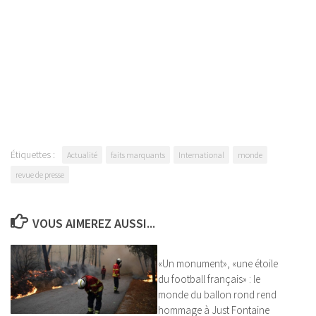
Étiquettes :
Actualité
faits marquants
International
monde
revue de presse
VOUS AIMEREZ AUSSI...
«Un monument», «une étoile
du football français» : le
monde du ballon rond rend
hommage à Just Fontaine