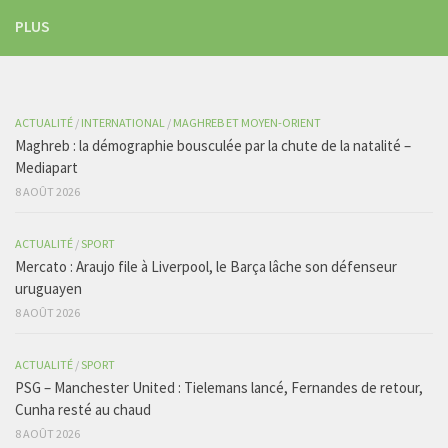
PLUS
ACTUALITÉ
/
INTERNATIONAL
/
MAGHREB ET MOYEN-ORIENT
Maghreb : la démographie bousculée par la chute de la natalité –
Mediapart
8 AOÛT 2026
ACTUALITÉ
/
SPORT
Mercato : Araujo file à Liverpool, le Barça lâche son défenseur
uruguayen
8 AOÛT 2026
ACTUALITÉ
/
SPORT
PSG – Manchester United : Tielemans lancé, Fernandes de retour,
Cunha resté au chaud
8 AOÛT 2026