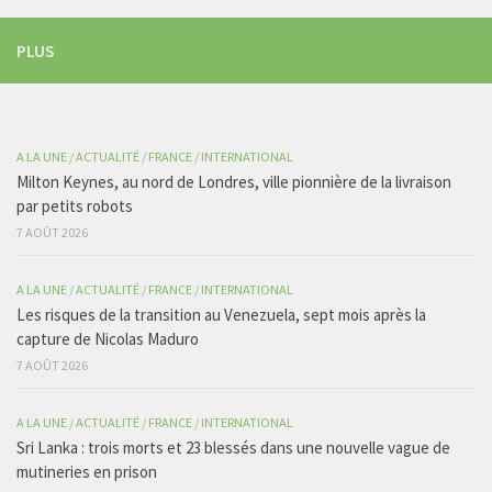
PLUS
A LA UNE
/
ACTUALITÉ
/
FRANCE
/
INTERNATIONAL
Milton Keynes, au nord de Londres, ville pionnière de la livraison
par petits robots
7 AOÛT 2026
A LA UNE
/
ACTUALITÉ
/
FRANCE
/
INTERNATIONAL
Les risques de la transition au Venezuela, sept mois après la
capture de Nicolas Maduro
7 AOÛT 2026
A LA UNE
/
ACTUALITÉ
/
FRANCE
/
INTERNATIONAL
Sri Lanka : trois morts et 23 blessés dans une nouvelle vague de
mutineries en prison