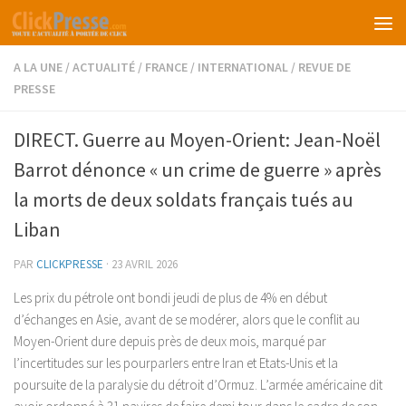
Skip to content
A LA UNE
/
ACTUALITÉ
/
FRANCE
/
INTERNATIONAL
/
REVUE DE
PRESSE
DIRECT. Guerre au Moyen-Orient: Jean-Noël
Barrot dénonce « un crime de guerre » après
la morts de deux soldats français tués au
Liban
PAR
CLICKPRESSE
·
23 AVRIL 2026
Les prix du pétrole ont bondi jeudi de plus de 4% en début
d’échanges en Asie, avant de se modérer, alors que le conflit au
Moyen-Orient dure depuis près de deux mois, marqué par
l’incertitudes sur les pourparlers entre Iran et Etats-Unis et la
poursuite de la paralysie du détroit d’Ormuz. L’armée américaine dit